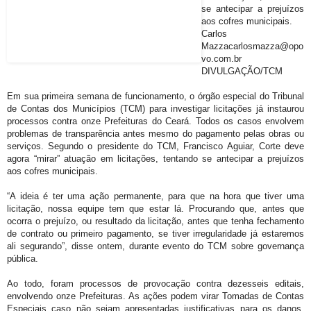
se antecipar a prejuízos
aos cofres municipais.
Carlos
Mazzacarlosmazza@opo
vo.com.br
DIVULGAÇÃO/TCM
Em sua primeira semana de funcionamento, o órgão especial do Tribunal
de Contas dos Municípios (TCM) para investigar licitações já instaurou
processos contra onze Prefeituras do Ceará. Todos os casos envolvem
problemas de transparência antes mesmo do pagamento pelas obras ou
serviços. Segundo o presidente do TCM, Francisco Aguiar, Corte deve
agora “mirar” atuação em licitações, tentando se antecipar a prejuízos
aos cofres municipais.
“A ideia é ter uma ação permanente, para que na hora que tiver uma
licitação, nossa equipe tem que estar lá. Procurando que, antes que
ocorra o prejuízo, ou resultado da licitação, antes que tenha fechamento
de contrato ou primeiro pagamento, se tiver irregularidade já estaremos
ali segurando”, disse ontem, durante evento do TCM sobre governança
pública.
Ao todo, foram processos de provocação contra dezesseis editais,
envolvendo onze Prefeituras. As ações podem virar Tomadas de Contas
Especiais caso não sejam apresentadas justificativas para os danos.