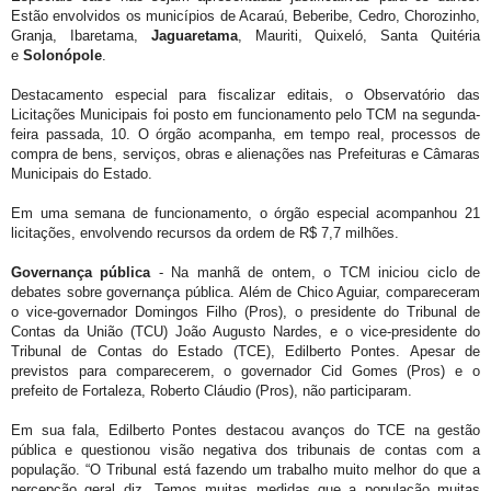
Estão envolvidos os municípios de Acaraú, Beberibe, Cedro, Chorozinho,
Granja, Ibaretama,
Jaguaretama
, Mauriti, Quixeló, Santa Quitéria
e
Solonópole
.
Destacamento especial para fiscalizar editais, o Observatório das
Licitações Municipais foi posto em funcionamento pelo TCM na segunda-
feira passada, 10. O órgão acompanha, em tempo real, processos de
compra de bens, serviços, obras e alienações nas Prefeituras e Câmaras
Municipais do Estado.
Em uma semana de funcionamento, o órgão especial acompanhou 21
licitações, envolvendo recursos da ordem de R$ 7,7 milhões.
Governança pública
- Na manhã de ontem, o TCM iniciou ciclo de
debates sobre governança pública. Além de Chico Aguiar, compareceram
o vice-governador Domingos Filho (Pros), o presidente do Tribunal de
Contas da União (TCU) João Augusto Nardes, e o vice-presidente do
Tribunal de Contas do Estado (TCE), Edilberto Pontes. Apesar de
previstos para comparecerem, o governador Cid Gomes (Pros) e o
prefeito de Fortaleza, Roberto Cláudio (Pros), não participaram.
Em sua fala, Edilberto Pontes destacou avanços do TCE na gestão
pública e questionou visão negativa dos tribunais de contas com a
população. “O Tribunal está fazendo um trabalho muito melhor do que a
percepção geral diz. Temos muitas medidas que a população muitas